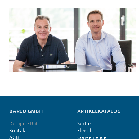
BARLU GMBH
ARTIKELKATALOG
Der gute Ruf
Suche
Kontakt
Fleisch
AGB
Convenience