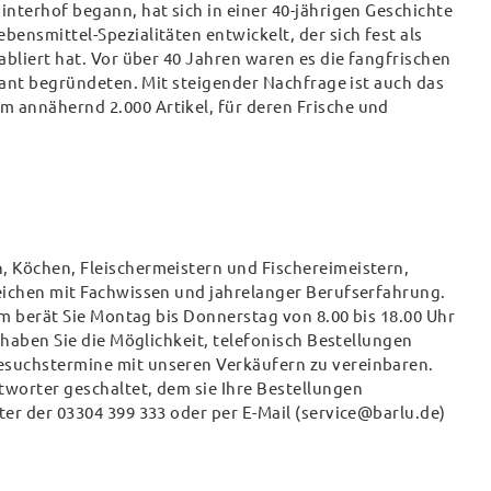
nterhof begann, hat sich in einer 40-jährigen Geschichte
ensmittel-Spezialitäten entwickelt, der sich fest als
bliert hat. Vor über 40 Jahren waren es die fangfrischen
rant begründeten. Mit steigender Nachfrage ist auch das
 annähernd 2.000 Artikel, für deren Frische und
 Köchen, Fleischermeistern und Fischereimeistern,
eichen mit Fachwissen und jahrelanger Berufserfahrung.
am berät Sie Montag bis Donnerstag von 8.00 bis 18.00 Uhr
 haben Sie die Möglichkeit, telefonisch Bestellungen
suchstermine mit unseren Verkäufern zu vereinbaren.
worter geschaltet, dem sie Ihre Bestellungen
er der 03304 399 333 oder per E-Mail (service@barlu.de)