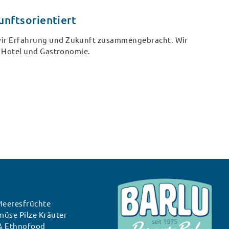
unftsorientiert
 wir Erfahrung und Zukunft zusammengebracht. Wir
ür Hotel und Gastronomie.
Meeresfrüchte
üse Pilze Kräuter
& Ethnofood